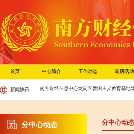
南方财经信息中心“委员家宴”揭牌仪式
20
朱华斌主任率队赴四川天府新区进行企业高
首页
中心简介
工作动态
调研活动
中国财经访谈栏目罗湖演播厅隆重揭牌
2
南方财经信息中心龙岗区爱国主义教育基地
新闻快讯
南方财经信息中心江西分中心授牌任命仪式
土瓜山民族文旅项目投资签约仪式在海丰县
分中心动
南方财经信息中心红色研学基地挂牌仪式隆
分中心动态