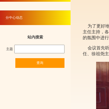
南方财经信息中心举行梅州办事处揭牌仪式
南方财经信息中心召开企业高质量发展座谈
分中心动态
南方财经信息中心开展爱国主义红色教育专
为了更好地
中心举行龙岗区爱国主义教育基地任命仪式
主任主持，各
站内搜索
的氛围中进行
​南方财经信息中心政企调研团工作会议胜利
会议首先听取
主题
朱华斌主任赴上市公司珈伟新能实地调研
任、徐祖尧主
中小企业发展工作委员会授牌任命仪式隆重
南方财经信息中心“委员家宴”揭牌仪式
20
朱华斌主任率队赴四川天府新区进行企业高